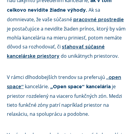
nad takýmto prevedením kancelárie,
ak v tom
Ak sa
celkovo nevidíte žiadne výhody.
domnievate, že vaše súčasné
pracovné prostredie
je postačujúce a nevidíte žiaden prínos, ktorý by vám
mohla kancelária na mieru priniesť, potom nemáte
dôvod sa rozhodovať, či
sťahovať súčasné
do unikátnych priestorov.
kancelárske priestory
V rámci dlhodobejších trendov sa preferujú
„open
kancelárie.
je
space“
„Open space“ kancelária
priestor rozdelený na viacero funkčných zón. Medzi
tieto funkčné zóny patrí napríklad priestor na
relaxáciu, na spoluprácu a podobne.