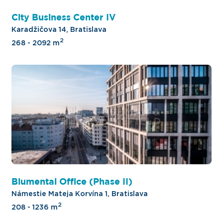
City Business Center IV
Karadžičova 14, Bratislava
2
268 - 2092 m
Blumental Office (Phase II)
Námestie Mateja Korvína 1, Bratislava
2
208 - 1236 m