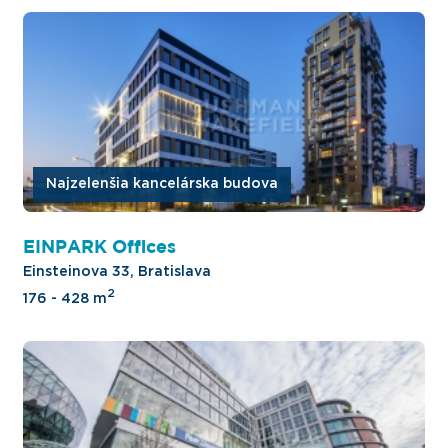
Najzelenšia kancelárska budova
EINPARK Offices
Einsteinova 33, Bratislava
2
176 - 428 m