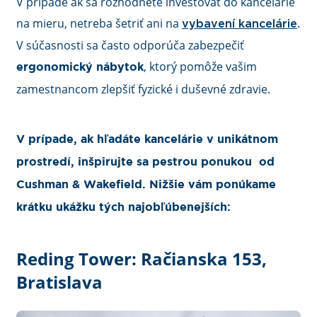
V prípade ak sa rozhodnete investovať do kancelárie
na mieru, netreba šetriť ani na
.
vybavení kancelárie
V súčasnosti sa často odporúča zabezpečiť
, ktorý pomôže vašim
ergonomický nábytok
zamestnancom zlepšiť fyzické i duševné zdravie.
V prípade, ak hľadáte kancelárie v unikátnom
prostredí, inšpirujte sa pestrou ponukou od
Cushman & Wakefield. Nižšie vám ponúkame
krátku ukážku tých najobľúbenejších:
Reding Tower: Račianska 153,
Bratislava