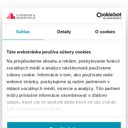
poskytuje
Zrekonštruovaný objekt
vedľa budovy avšak
bezproblémové parkovanie
taktiež výbornú dostupnosť mestskou dopravou.
Súhlas
Detaily
O cookies
Budova je neustále strážená, takže sa nemusíte báť
vstupu neoprávnených osôb do objektu. Priamo v
Táto webstránka používa súbory cookies
budove je možnosť stravovania.
Na prispôsobenie obsahu a reklám, poskytovanie funkcií
sociálnych médií a analýzu návštevnosti používame
súbory cookie. Informácie o tom, ako používate naše
Viac nájdete na stránke:
Račianska 72
webové stránky, poskytujeme aj našim partnerom v
oblasti sociálnych médií, inzercie a analýzy. Títo partneri
môžu príslušné informácie skombinovať s ďalšími
Westend Gate: Dúbravská cesta 14, Bratislava
údajmi, ktoré ste im poskytli alebo ktoré od vás získali,
keď ste používali ich služby.