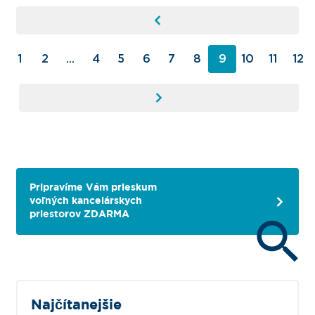
1
2
...
4
5
6
7
8
9
10
11
12
Pripravíme Vám prieskum
voľných kancelárskych
priestorov ZDARMA
Najčítanejšie