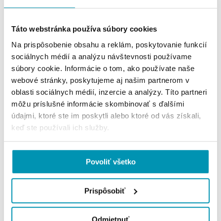
Táto webstránka používa súbory cookies
Na prispôsobenie obsahu a reklám, poskytovanie funkcií
sociálnych médií a analýzu návštevnosti používame
súbory cookie. Informácie o tom, ako používate naše
webové stránky, poskytujeme aj našim partnerom v
22.08.2019
oblasti sociálnych médií, inzercie a analýzy. Títo partneri
CUSHMAN & WAKEFIELD NA SLOVENSKU
môžu príslušné informácie skombinovať s ďalšími
SA ROZRASTÁ
údajmi, ktoré ste im poskytli alebo ktoré od vás získali,
keď ste používali ich služby.
Povoliť všetko
Prispôsobiť
Odmietnuť