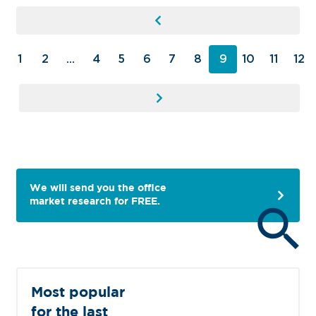
1
2
...
4
5
6
7
8
9
10
11
12
We will send you the office
market research for FREE.
Most popular
for the last