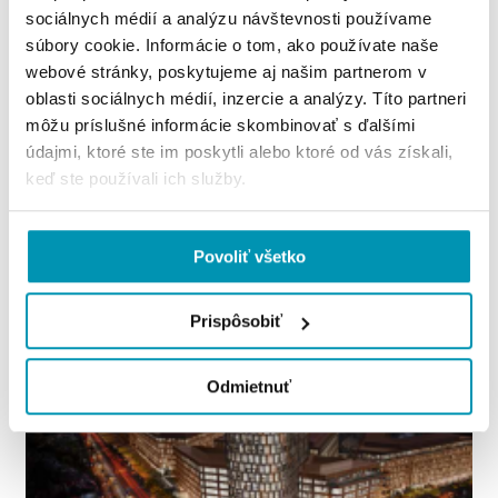
sociálnych médií a analýzu návštevnosti používame
súbory cookie. Informácie o tom, ako používate naše
webové stránky, poskytujeme aj našim partnerom v
oblasti sociálnych médií, inzercie a analýzy. Títo partneri
môžu príslušné informácie skombinovať s ďalšími
údajmi, ktoré ste im poskytli alebo ktoré od vás získali,
keď ste používali ich služby.
22.08.2019
CUSHMAN & WAKEFIELD NA SLOVENSKU
SA ROZRASTÁ
Povoliť všetko
Prispôsobiť
Odmietnuť