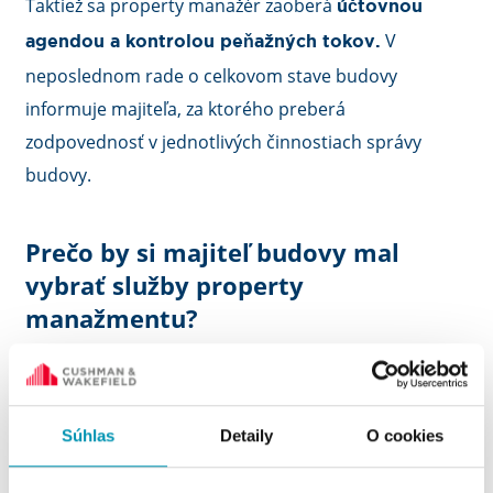
Taktiež sa property manažér zaoberá
účtovnou
V
agendou a kontrolou peňažných tokov.
neposlednom rade o celkovom stave budovy
informuje majiteľa, za ktorého preberá
zodpovednosť v jednotlivých činnostiach správy
budovy.
Prečo by si majiteľ budovy mal
vybrať služby property
manažmentu?
Property manažér odbremení majiteľa od
každodenných činností a situácii, ktoré treba v
Súhlas
Detaily
O cookies
prípade správy budovy riešiť. Taktiež property
manažéri majú väčší prehľad o jednotlivých krokoch