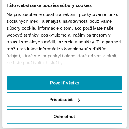
správy budovy o ktorých majiteľ nemusí mať
Táto webstránka používa súbory cookies
dostatočné poznatky.
Na prispôsobenie obsahu a reklám, poskytovanie funkcií
sociálnych médií a analýzu návštevnosti používame
súbory cookie. Informácie o tom, ako používate naše
webové stránky, poskytujeme aj našim partnerom v
oblasti sociálnych médií, inzercie a analýzy. Títo partneri
môžu príslušné informácie skombinovať s ďalšími
údajmi, ktoré ste im poskytli alebo ktoré od vás získali,
keď ste používali ich služby.
Povoliť všetko
Zdroj: Pexels.com
Prispôsobiť
Zdieľajte článok
Odmietnuť