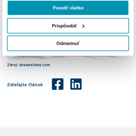
Povoliť všetko
Prispôsobiť
Odmietnuť
Zdroj: dreamstime.com
Zdieľajte článok