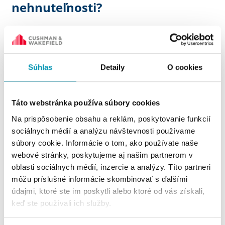
nehnuteľnosti?
Do výdavkov môžete zahrnúť:
Súhlas
Detaily
O cookies
náklady za energiu ako elektrina, voda či plyn
služby, ktoré súvisia s prenájmom (stočné,
spoločné priestory v paneláku, smeti,
Táto webstránka používa súbory cookies
poplatky za TV a internet)
Na prispôsobenie obsahu a reklám, poskytovanie funkcií
prenájom zariadení, ktoré sú bližšie
sociálnych médií a analýzu návštevnosti používame
špecifikované v nájomnej zmluve, napríklad
súbory cookie. Informácie o tom, ako používate naše
sporák, mikrovlnka, práčka, umývačka riadu
webové stránky, poskytujeme aj našim partnerom v
úroky z úveru
oblasti sociálnych médií, inzercie a analýzy. Títo partneri
môžu príslušné informácie skombinovať s ďalšími
údajmi, ktoré ste im poskytli alebo ktoré od vás získali,
keď ste používali ich služby.