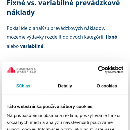
Fixné vs. variabilné prevádzkové
náklady
Pokiaľ ide o analýzu prevádzkových nákladov,
môžeme výdavky rozdeliť do dvoch kategórií:
fixné
alebo
.
variabilné
zostávajú rovnaké bez ohľadu na
Fixné náklady
úroveň výroby, zatiaľ čo
sa líšia
variabilné náklady
podľa počtu produktov alebo služieb, ktoré
Súhlas
Detaily
O cookies
spoločnosť vyrába.
Táto webstránka používa súbory cookies
Napríklad, fixné náklady zahŕňajú nájomné, lízingové
Na prispôsobenie obsahu a reklám, poskytovanie funkcií
sociálnych médií a analýzu návštevnosti používame
platby a náklady na poistenie, zatiaľ čo práca a
súbory cookie. Informácie o tom, ako používate naše