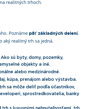
 na realitných trhoch.
mnoho. Poznáme
,
päť základných delení
o aký realitný trh sa jedná.
Ako sú byty, domy, pozemky,
iemyselné objekty a iné.
ionálne alebo medzinárodné.
aj, kúpa, prenájom alebo výstavba.
trh sa môže deliť podľa účastníkov,
developeri, sprostredkovatelia, banky
 trh s luxusnými nehnuteľnosťami, trh