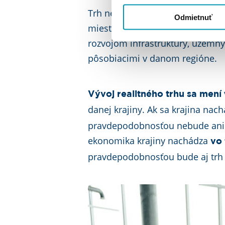
Trh nehnuteľností na regionálne
Odmietnuť
miestnymi ekonomickými podmie
rozvojom infraštruktúry, územný
pôsobiacimi v danom regióne.
Vývoj realitného trhu sa mení
danej krajiny. Ak sa krajina nac
pravdepodobnosťou nebude ani r
ekonomika krajiny nachádza
vo
pravdepodobnosťou bude aj trh 