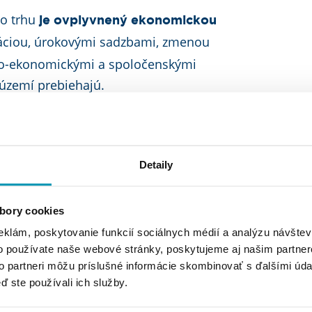
ho trhu
je ovplyvnený ekonomickou
láciou, úrokovými sadzbami, zmenou
icko-ekonomickými a spoločenskými
 území prebiehajú.
Detaily
 ten regionálny realitný trh
zameraný
v rámci konkrétneho
nehnuteľností
bory cookies
lad mesto, kraj, obec a vidiecka oblasť.
eklám, poskytovanie funkcií sociálnych médií a analýzu návšte
ovaný a obmedzený na špecifickú
o používate naše webové stránky, poskytujeme aj našim partner
uzemský trh skôr poukazuje na trh na
to partneri môžu príslušné informácie skombinovať s ďalšími údaj
ď ste používali ich služby.