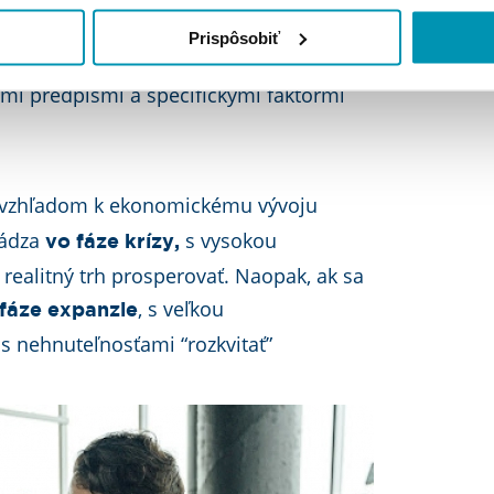
j úrovni je ovplyvnený najmä
Prispôsobiť
nkami, pracovnými príležitosťami,
mi predpismi a špecifickými faktormi
vzhľadom k ekonomickému vývoju
hádza
s vysokou
vo fáze krízy,
ealitný trh prosperovať. Naopak, ak sa
, s veľkou
 fáze expanzie
s nehnuteľnosťami “rozkvitať”