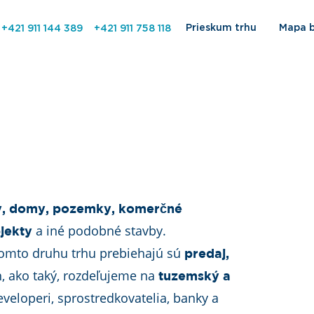
Prieskum trhu
Mapa 
+421 911 144 389
+421 911 758 118
y, domy, pozemky, komerčné
a iné podobné stavby.
jekty
 tomto druhu trhu prebiehajú sú
predaj,
rh, ako taký, rozdeľujeme na
tuzemský a
developeri, sprostredkovatelia, banky a