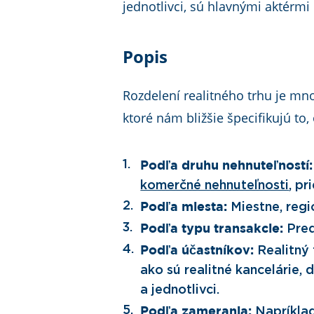
jednotlivci, sú hlavnými aktérmi
Popis
Rozdelení realitného trhu je 
ktoré nám bližšie špecifikujú to, 
Podľa druhu nehnuteľností:
komerčné nehnuteľnosti
, pr
Miestne, reg
Podľa miesta:
Pred
Podľa typu transakcie:
Realitný 
Podľa účastníkov:
ako sú realitné kancelárie, 
a jednotlivci.
Napríklad
Podľa zamerania: