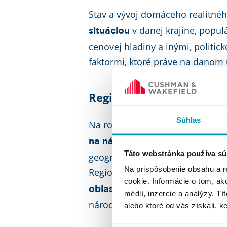
Stav a vývoj domáceho realitné
v danej krajine, popu
situáciou
cenovej hladiny a inými, polit
faktormi, ktoré práve na danom
Regionálny realitný trh
Súhlas
Na rozdiel od tuzemského trhu je
na nákup, predaj a prenájom 
Táto webstránka používa sú
geografického regiónu ako naprík
Na prispôsobenie obsahu a r
Regionálny trh
je viac lokaliz
cookie. Informácie o tom, ak
v rámci krajiny, kdežto t
oblasť
médií, inzercie a analýzy. Tí
národnej úrovni.
alebo ktoré od vás získali, ke