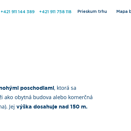
Prieskum trhu
Mapa 
+421 911 144 389
+421 911 758 118
, ktorá sa
nohými poschodiami
úži ako obytná budova alebo komerčná
a). Jej
výška dosahuje nad 150 m.