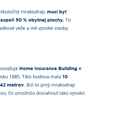
 skutočný mrakodrap,
musí byť
To
aspoň 50 % obytnej plochy.
iadkové veže a iné vysoké stavby
 považuje
Home Insurance Building v
v roku 1885. Táto budova mala
10
. Bol to prvý mrakodrap
 42 metrov
iou, čo umožnilo dosiahnuť takú vysokú