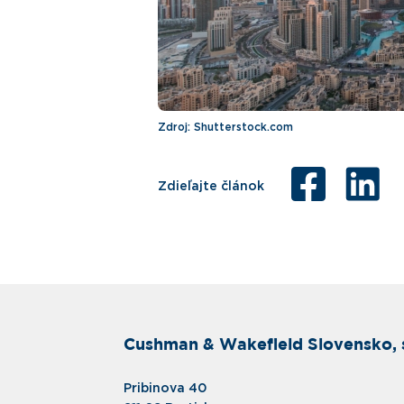
Zdroj: Shutterstock.com
Zdieľajte článok
Cushman & Wakefield Slovensko, s
Pribinova 40