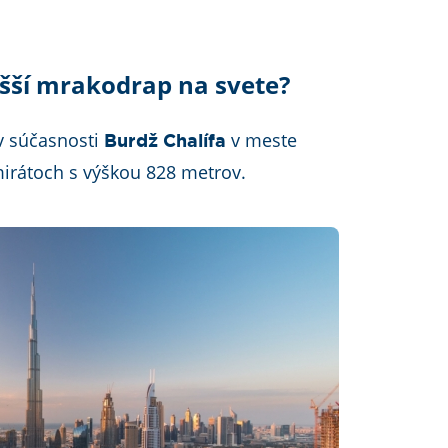
šší mrakodrap na svete?
v súčasnosti
v meste
Burdž Chalífa
irátoch s výškou 828 metrov.