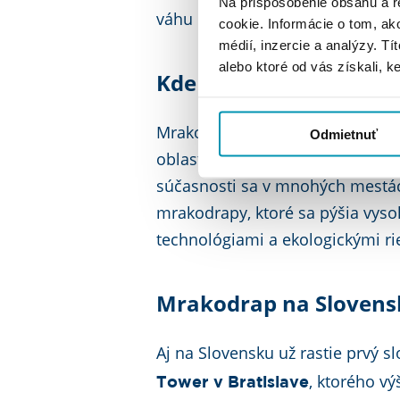
Na prispôsobenie obsahu a r
váhu budovy a jej obyvateľov.
cookie. Informácie o tom, ak
médií, inzercie a analýzy. Tí
alebo ktoré od vás získali, ke
Kde možno nájsť mrak
Mrakodrapy sa nachádzajú hlavn
Odmietnuť
oblastiach ako sú napríklad New
súčasnosti sa v mnohých mestác
mrakodrapy, ktoré sa pýšia vyso
technológiami a ekologickými r
Mrakodrap na Sloven
Aj na Slovensku už rastie prvý 
, ktorého v
Tower v Bratislave