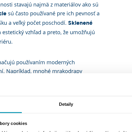
osti stavajú najmä z materiálov ako sú
sú často používané pre ich pevnosť a
cie
ýšku a veľký počet poschodí.
Sklenené
 estetický vzhľad a preto, že umožňujú
riéru.
značujú používaním moderných
ení. Napríklad, mnohé mrakodrapy
obu energie,
a
zelené strechy
vetranie
y na úsporu vody.
Detaily
 špecializované znalosti a zručnosti,
hopný odolať silným vetrom a
bory cookies
 byť dostatočne pevný na to, aby uniesol