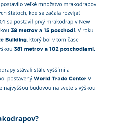
a postavilo veľké množstvo mrakodrapov
h štátoch, kde sa začala rozvíjať
901 sa postavil prvý mrakodrap v New
ýškou
. V roku
38 metrov a 15 poschodí
, ktorý bol v tom čase
e Building
výškou
381 metrov a 102 poschodiami.
drapy stávali stále vyššími a
 bol postavený
World Trade Center v
se najvyššou budovou na svete s výškou
rakodrapov?