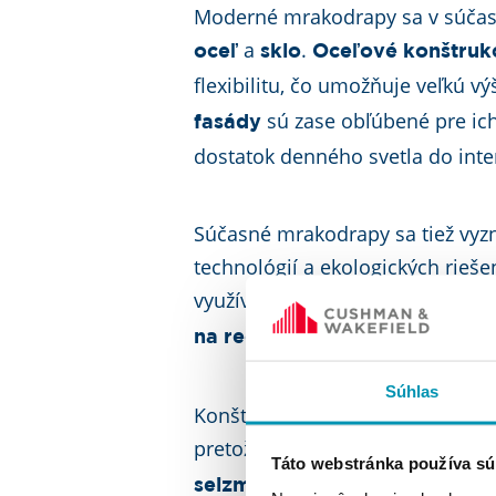
Moderné mrakodrapy sa v súčasn
a
.
oceľ
sklo
Oceľové konštruk
flexibilitu, čo umožňuje veľkú v
sú zase obľúbené pre ich
fasády
dostatok denného svetla do inte
Súčasné mrakodrapy sa tiež vy
technológií a ekologických rieš
využívajú
na výr
solárne panely
, a
na reguláciu teploty
systém
Súhlas
Konštrukcia mrakodrapu vyžaduje
pretože mrakodrap
musí byť sc
Táto webstránka používa sú
, a musí
seizmickým pohybom