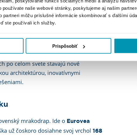
eklám, poskytovanie funkcií sociálnych médií a analýzu návšte
o používate naše webové stránky, poskytujeme aj našim partner
to partneri môžu príslušné informácie skombinovať s ďalšími údaj
ď ste používali ich služby.
odrapy?
e v mestách, najmä v metropolitných
Prispôsobiť
 York, Dubaj, Hong Kong atď. V
h po celom svete stavajú nové
kou architektúrou, inovatívnymi
iešeniami.
sku
slovenský mrakodrap. Ide o
Eurovea
ýška už čoskoro dosiahne svoj vrchol
168