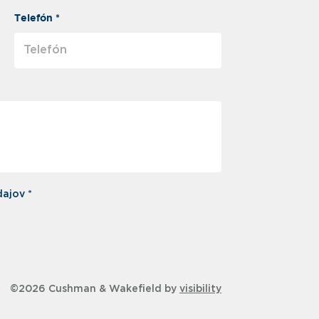
Telefón *
ajov *
©2026 Cushman & Wakefield by
visibility