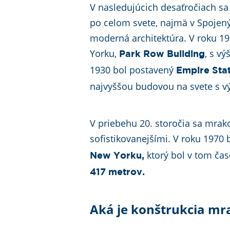
V nasledujúcich desaťročiach s
po celom svete, najmä v Spojenýc
moderná architektúra. V roku 1
Yorku,
, s v
Park Row Building
1930 bol postavený
Empire Stat
najvyššou budovou na svete s 
V priebehu 20. storočia sa mrako
sofistikovanejšími. V roku 1970
ktorý bol v tom ča
New Yorku,
417 metrov.
Aká je konštrukcia m