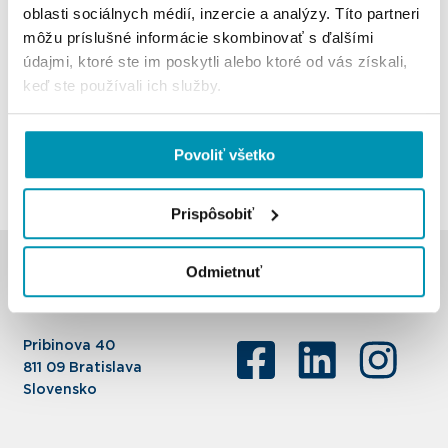
oblasti sociálnych médií, inzercie a analýzy. Títo partneri
môžu príslušné informácie skombinovať s ďalšími
údajmi, ktoré ste im poskytli alebo ktoré od vás získali,
keď ste používali ich služby.
Zdieľajte článok
Povoliť všetko
Prispôsobiť
Odmietnuť
Cushman & Wakefield Slovensko, s.r.o.
Pribinova 40
811 09 Bratislava
Slovensko