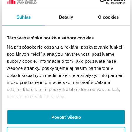
bezprostrednej blízkosti Starého mesta. Je tvorená
prevažne výškovými kancelárskymi, rezidenčnými
Súhlas
Detaily
O cookies
budovami, ktorej súčasťou súčasťou sú aj 2 nákupné
centrá.
Táto webstránka používa súbory cookies
Na prispôsobenie obsahu a reklám, poskytovanie funkcií
sociálnych médií a analýzu návštevnosti používame
súbory cookie. Informácie o tom, ako používate naše
webové stránky, poskytujeme aj našim partnerom v
oblasti sociálnych médií, inzercie a analýzy. Títo partneri
môžu príslušné informácie skombinovať s ďalšími
údajmi, ktoré ste im poskytli alebo ktoré od vás získali,
keď ste používali ich služby.
Povoliť všetko
Zdroj: Dreamstime.com