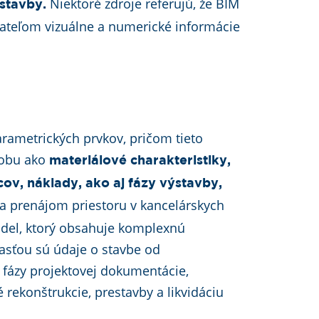
Niektoré zdroje referujú, že BIM
stavby.
ívateľom vizuálne a numerické informácie
rametrických prvkov, pričom tieto
dobu ako
materiálové charakteristiky,
cov, náklady, ako aj fázy výstavby,
za prenájom priestoru v kancelárskych
del, ktorý obsahuje komplexnú
asťou sú údaje o stavbe od
 fázy projektovej dokumentácie,
é rekonštrukcie, prestavby a likvidáciu