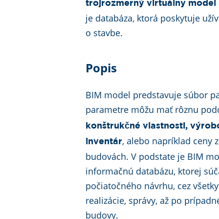
trojrozmerný virtuálny model 
je databáza, ktorá poskytuje už
o stavbe.
Popis
BIM model predstavuje súbor pa
parametre môžu mať rôznu po
konštrukčné vlastnosti, výrob
, alebo napríklad ceny 
inventár
budovách. V podstate je BIM mo
informačnú databázu, ktorej súč
počiatočného návrhu, cez všetky
realizácie, správy, až po prípadn
budovy.