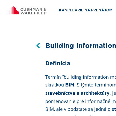
KANCELÁRIE NA PRENÁJOM
Building Informatio
Definícia
Termín “building information mod
skratkou
. S týmto termíno
BIM
. 
stavebníctva a architektúry
pomenovanie pre informačné mode
BIM, ale v podstate sa jedná o
s