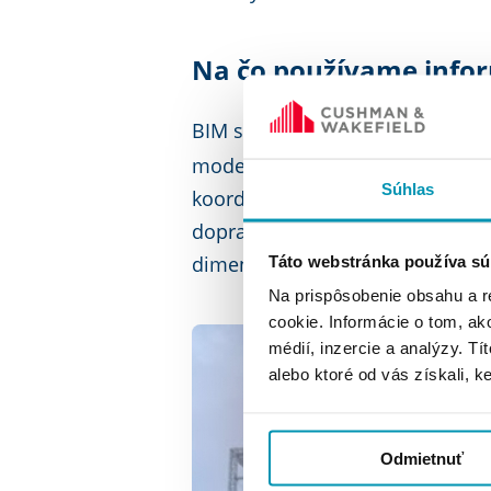
Na čo používame info
BIM slúži ako základ pre
takzva
modelu je možné vytvárať plán
Súhlas
koordinovať časové a priestorové
dopravu a inštalácie. Tento mode
dimenzie, čím sa rozširuje spek
Táto webstránka používa sú
Na prispôsobenie obsahu a r
cookie. Informácie o tom, ak
médií, inzercie a analýzy. Tí
alebo ktoré od vás získali, ke
Odmietnuť