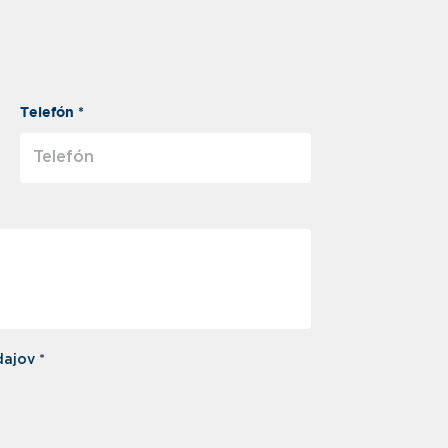
Telefón *
ajov *