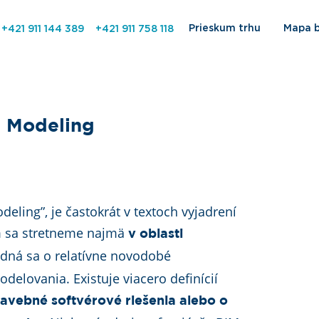
Prieskum trhu
Mapa 
+421 911 144 389
+421 911 758 118
n Modeling
eling”, je častokrát v textoch vyjadrení
m sa stretneme najmä
v oblasti
Jedná sa o relatívne novodobé
lovania. Existuje viacero definícií
tavebné softvérové riešenia alebo o