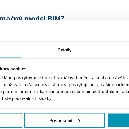
rmačný model BIM?
. S pomocou BIM
né 4D modelovanie
y a harmonogramy stavebných prác,
Detaily
 aspekty, logistiku, subdodávky,
l sa môže ďalej rozširovať o ďalšie
trum informácií dostupných v BIM.
bory cookies
eklám, poskytovanie funkcií sociálnych médií a analýzu návšte
o používate naše webové stránky, poskytujeme aj našim partner
to partneri môžu príslušné informácie skombinovať s ďalšími údaj
ď ste používali ich služby.
Prispôsobiť