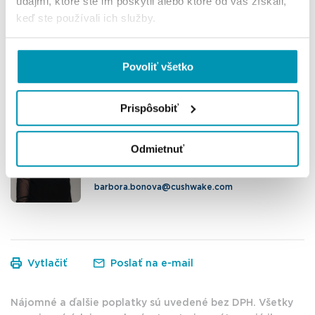
údajmi, ktoré ste im poskytli alebo ktoré od vás získali,
Hugo Hrivňak
keď ste používali ich služby.
Consultant
+421 910 894 421
Povoliť všetko
hugo.hrivnak@cushwake.com
Prispôsobiť
Barbora Bónová
Senior Consultant
Odmietnuť
+421 911 144 389
barbora.bonova@cushwake.com
Vytlačiť
Poslať na e-mail
Nájomné a ďalšie poplatky sú uvedené bez DPH. Všetky