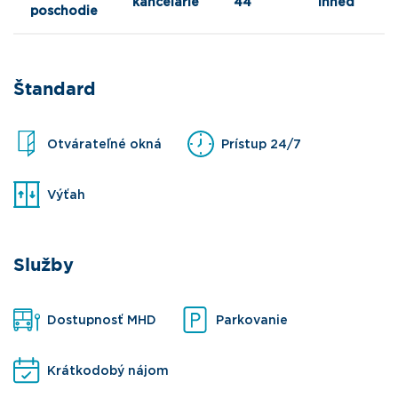
kancelárie
44
ihneď
poschodie
Štandard
Otvárateľné okná
Prístup 24/7
Výťah
Služby
Dostupnosť MHD
Parkovanie
Krátkodobý nájom