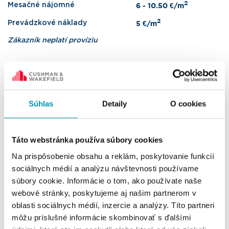
2
Mesačné nájomné
6 - 10.50 €/m
2
Prevádzkové náklady
5 €/m
Zákazník neplatí províziu
Mám záujem o priestory
Súhlas
Detaily
O cookies
Kontaktujte nás
Táto webstránka používa súbory cookies
Na prispôsobenie obsahu a reklám, poskytovanie funkcií
Radovan Mihálek
sociálnych médií a analýzu návštevnosti používame
Head of Office Agency
súbory cookie. Informácie o tom, ako používate naše
+421 911 758 118
webové stránky, poskytujeme aj našim partnerom v
radovan.mihalek@cushwake.com
oblasti sociálnych médií, inzercie a analýzy. Títo partneri
môžu príslušné informácie skombinovať s ďalšími