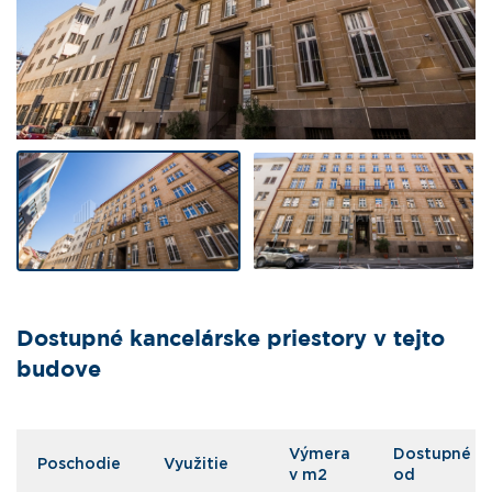
Dostupné kancelárske priestory v tejto
budove
Výmera
Dostupné
Poschodie
Využitie
v m2
od