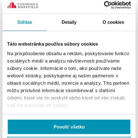
Súhlas
Detaily
O cookies
Kontaktujte nás
Táto webstránka používa súbory cookies
Radovan Mihálek
Na prispôsobenie obsahu a reklám, poskytovanie funkcií
Head of Office Agency
sociálnych médií a analýzu návštevnosti používame
+421 911 758 118
súbory cookie. Informácie o tom, ako používate naše
radovan.mihalek@cushwake.com
webové stránky, poskytujeme aj našim partnerom v
oblasti sociálnych médií, inzercie a analýzy. Títo partneri
môžu príslušné informácie skombinovať s ďalšími
Hugo Hrivňak
údajmi, ktoré ste im poskytli alebo ktoré od vás získali,
Consultant
keď ste používali ich služby.
+421 910 894 421
hugo.hrivnak@cushwake.com
Povoliť všetko