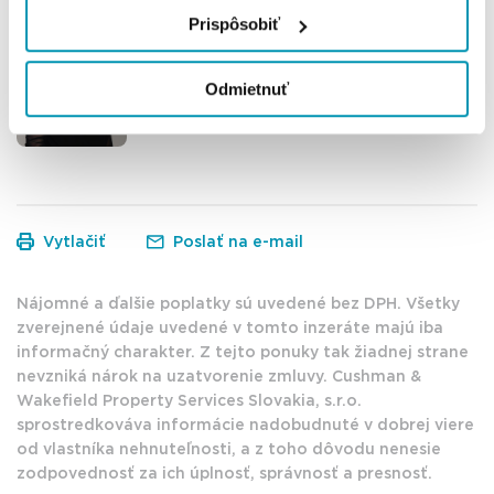
Prispôsobiť
Barbora Bónová
Senior Consultant
Odmietnuť
+421 911 144 389
barbora.bonova@cushwake.com
Vytlačiť
Poslať na e-mail
Nájomné a ďalšie poplatky sú uvedené bez DPH. Všetky
zverejnené údaje uvedené v tomto inzeráte majú iba
informačný charakter. Z tejto ponuky tak žiadnej strane
nevzniká nárok na uzatvorenie zmluvy. Cushman &
Wakefield Property Services Slovakia, s.r.o.
sprostredkováva informácie nadobudnuté v dobrej viere
od vlastníka nehnuteľnosti, a z toho dôvodu nenesie
zodpovednosť za ich úplnosť, správnosť a presnosť.