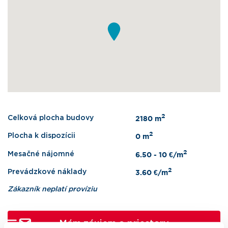
2
Celková plocha budovy
2180 m
2
Plocha k dispozícii
0 m
2
Mesačné nájomné
6.50 - 10 €/m
2
Prevádzkové náklady
3.60 €/m
Zákazník neplatí províziu
Mám záujem o priestory