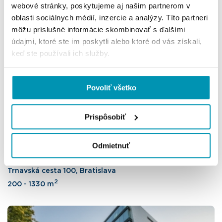
webové stránky, poskytujeme aj našim partnerom v
Bárdošova 2/A, Bratislava
oblasti sociálnych médií, inzercie a analýzy. Títo partneri
2
19 - 240 m
môžu príslušné informácie skombinovať s ďalšími
údajmi, ktoré ste im poskytli alebo ktoré od vás získali,
keď ste používali ich služby.
Povoliť všetko
Prispôsobiť
Odmietnuť
Omnipolis
Trnavská cesta 100, Bratislava
2
200 - 1330 m