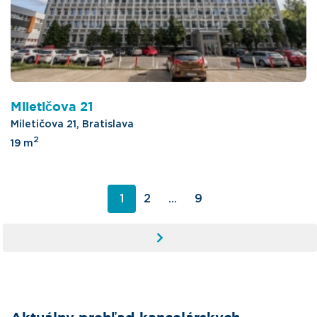
Miletičova 21
Miletičova 21, Bratislava
2
19 m
1
2
...
9