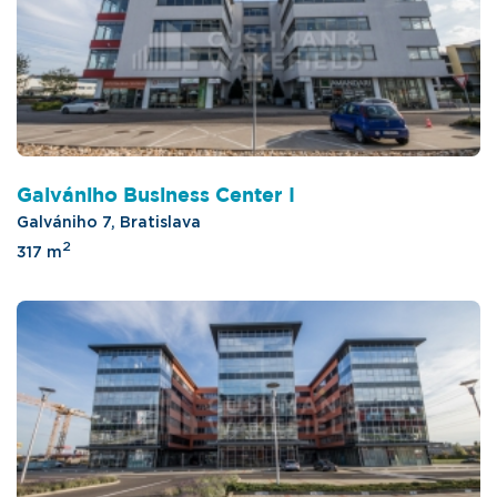
Galvániho Business Center I
Galvániho 7, Bratislava
2
317 m