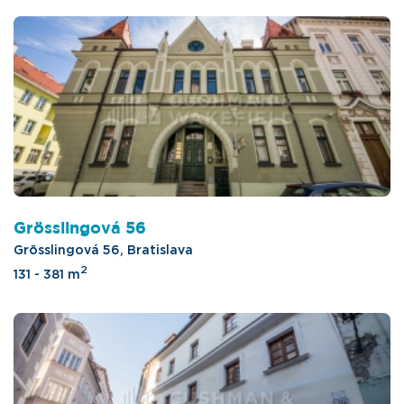
Grösslingová 56
Grösslingová 56, Bratislava
2
131 - 381 m