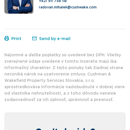
+421 911 758 118
radovan.mihalek@cushwake.com
Print
Send by e-mail
Nájomné a ďalšie poplatky sú uvedené bez DPH. Všetky
zverejnené údaje uvedené v tomto inzeráte majú iba
informačný charakter. Z tejto ponuky tak žiadnej strane
nevzniká nárok na uzatvorenie zmluvy. Cushman &
Wakefield Property Services Slovakia, s.r.o.
sprostredkováva informácie nadobudnuté v dobrej viere
od vlastníka nehnuteľnosti, a z toho dôvodu nenesie
zodpovednosť za ich úplnosť, správnosť a presnosť.