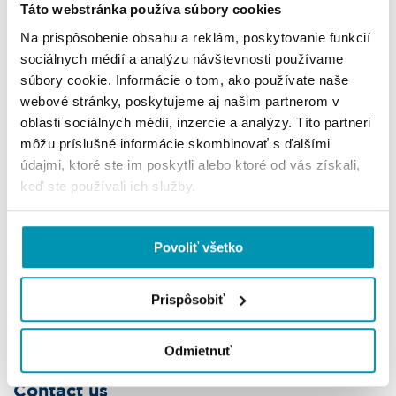
Táto webstránka používa súbory cookies
modern businesses in the center of the Old Town. A
major advantage is the option to rent covered parking
Na prispôsobenie obsahu a reklám, poskytovanie funkcií
spaces.
sociálnych médií a analýzu návštevnosti používame
súbory cookie. Informácie o tom, ako používate naše
2
webové stránky, poskytujeme aj našim partnerom v
Total building size
1250 m
oblasti sociálnych médií, inzercie a analýzy. Títo partneri
2
Available size
15 - 330 m
môžu príslušné informácie skombinovať s ďalšími
2
Monthly rent
údajmi, ktoré ste im poskytli alebo ktoré od vás získali,
11 - 12 €/m
keď ste používali ich služby.
2
Service charges
6 €/m
Parking space
from 150 €/space
Povoliť všetko
Client pays no commission
Prispôsobiť
I'm interested in this office
Odmietnuť
Contact us