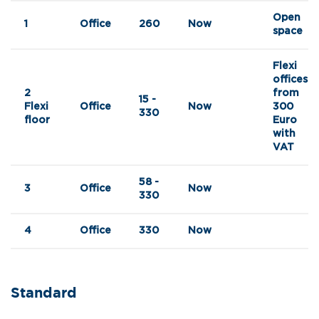
Open
1
Office
260
Now
space
Flexi
offices
2
from
15 -
Flexi
Office
Now
300
330
floor
Euro
with
VAT
58 -
3
Office
Now
330
4
Office
330
Now
Standard