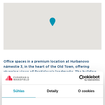
Office spaces in a premium location at Hurbanovo
námestie 3, in the heart of the Old Town, offering
stunning views of Bratislava's landmarks. The building
underwent a complete renovation in 2024 and provides
a modern and flexible working environment. A flexi floor
is available, with access to a shared meeting room on
Súhlas
Detaily
O cookies
the same floor. The location boasts excellent transport
accessibility and a wide range of nearby cafes,
restaurants, and services, making it an ideal spot for