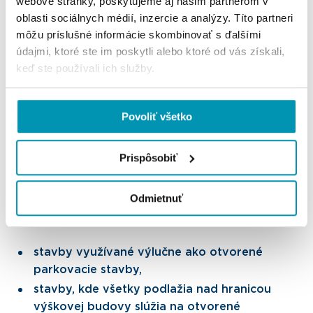
webové stránky, poskytujeme aj našim partnerom v
Budova so zmiešaným využitím môže obsahovať
oblasti sociálnych médií, inzercie a analýzy. Títo partneri
kancelárie, byty, rezidencie a hotelové izby v
môžu príslušné informácie skombinovať s ďalšími
oddelených častiach tej istej budovy.
údajmi, ktoré ste im poskytli alebo ktoré od vás získali,
keď ste používali ich služby.
Okrem toho existujú dva typy konštrukcií bežne
Povoliť všetko
spojených s budovami, ktoré sú technicky
klasifikované ako výškové budovy, ale zvyčajne sa od
Prispôsobiť
nich nevyžaduje, aby vyhovovali zákonom, predpisom
a normám o výškových budovách. Týmito stavbami
Odmietnuť
sú:
stavby využívané výlučne ako otvorené
parkovacie stavby,
stavby, kde všetky podlažia nad hranicou
výškovej budovy slúžia na otvorené