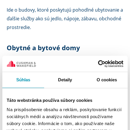
Ide o budovy, ktoré poskytujú pohodlné ubytovanie a
ďalšie služby ako sú jedlo, nápoje, zábavu, obchodné
prostredie.
Obytné a bytové domy
Obytný dom obsahuje samostatné obydlia, v ktorých
môže osoba bývať alebo sa pravidelne zdržiavať.
Súhlas
Detaily
O cookies
Každá rezidencia obsahuje samostatné zariadenia na
varenie a kúpeľňu a môže byť známa ako byt,
rezidencia, nájomný dom alebo kondominium.
Táto webstránka používa súbory cookies
Na prispôsobenie obsahu a reklám, poskytovanie funkcií
sociálnych médií a analýzu návštevnosti používame
Budovy so zmiešaným využitím
súbory cookie. Informácie o tom, ako používate naše