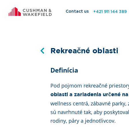
Contact us
+421 911 144 389
Rekreačné oblasti
Definícia
Pod pojmom rekreačné priestory
oblasti a zariadenia určené n
wellness centrá, zábavné parky, 
sú navrhnuté tak, aby poskytova
rodiny, páry a jednotlivcov.