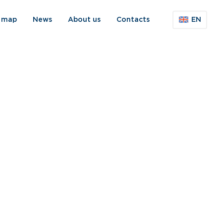
s map
News
About us
Contacts
EN