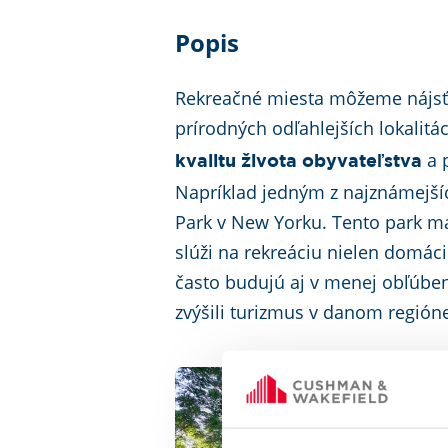
Popis
Rekreačné miesta môžeme nájsť 
prírodných odľahlejších lokalit
a 
kvalitu života obyvateľstva
Napríklad jedným z najznámejšíc
Park v New Yorku. Tento park m
slúži na rekreáciu nielen domáci
často budujú aj v menej obľúben
zvýšili turizmus v danom región