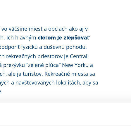
vo väčšine miest a obciach ako aj v
ách. Ich hlavným
cieľom je zlepšovať
podporiť fyzickú a duševnú pohodu.
h rekreačných priestorov je Central
á prezývku “zelené pľúca” New Yorku a
ch, ale ja turistov. Rekreačné miesta sa
ých a navštevovaných lokalitách, aby sa
e.