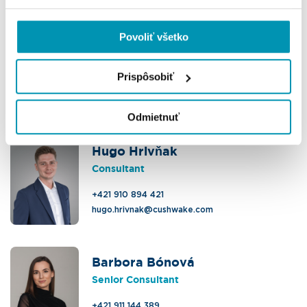
Povoliť všetko
Radovan Mihálek
Head of Office Agency
Prispôsobiť
+421 911 758 118
radovan.mihalek@cushwake.com
Odmietnuť
Hugo Hrivňak
Consultant
+421 910 894 421
hugo.hrivnak@cushwake.com
Barbora Bónová
Senior Consultant
+421 911 144 389