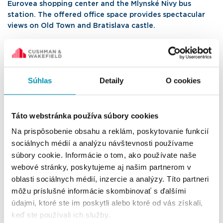
Eurovea shopping center and the Mlynské Nivy bus
station. The offered office space provides spectacular
views on Old Town and Bratislava castle.
2
Total building size
32400 m
2
Available size
350 m
Súhlas
Detaily
O cookies
2
Monthly rent
from 17 €/m
2
Service charges
5 €/m
Táto webstránka používa súbory cookies
Parking space
from 150 €/space
Na prispôsobenie obsahu a reklám, poskytovanie funkcií
Client pays no commission
sociálnych médií a analýzu návštevnosti používame
súbory cookie. Informácie o tom, ako používate naše
webové stránky, poskytujeme aj našim partnerom v
I'm interested in this office
oblasti sociálnych médií, inzercie a analýzy. Títo partneri
môžu príslušné informácie skombinovať s ďalšími
údajmi, ktoré ste im poskytli alebo ktoré od vás získali,
keď ste používali ich služby.
Contact us