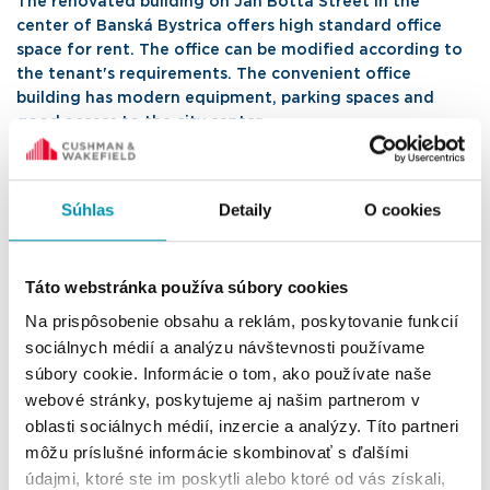
The renovated building on Ján Botta Street in the
center of Banská Bystrica offers high standard office
space for rent. The office can be modified according to
the tenant's requirements. The convenient office
building has modern equipment, parking spaces and
good access to the city center.
2
Total building size
1200 m
Súhlas
Detaily
O cookies
2
Available size
180 - 360 m
2
Monthly rent
from 12 €/m
Táto webstránka používa súbory cookies
2
Service charges
1.50 €/m
Na prispôsobenie obsahu a reklám, poskytovanie funkcií
Parking space
from 50 €/space
sociálnych médií a analýzu návštevnosti používame
súbory cookie. Informácie o tom, ako používate naše
Client pays no commission
webové stránky, poskytujeme aj našim partnerom v
oblasti sociálnych médií, inzercie a analýzy. Títo partneri
I'm interested in this office
môžu príslušné informácie skombinovať s ďalšími
údajmi, ktoré ste im poskytli alebo ktoré od vás získali,