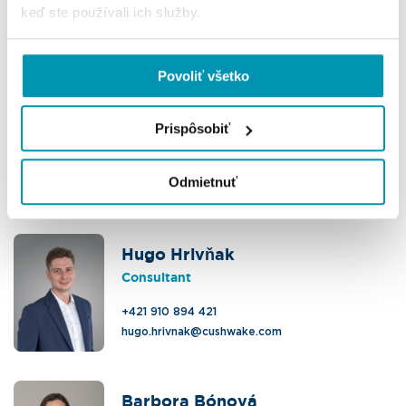
keď ste používali ich služby.
Contact us
Povoliť všetko
Radovan Mihálek
Prispôsobiť
Head of Office Agency
+421 911 758 118
Odmietnuť
radovan.mihalek@cushwake.com
Hugo Hrivňak
Consultant
+421 910 894 421
hugo.hrivnak@cushwake.com
Barbora Bónová