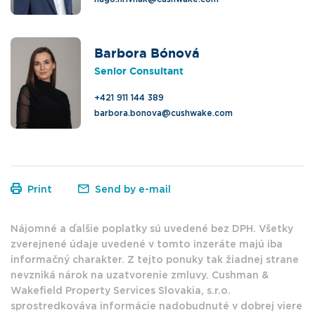
Barbora Bónová
Senior Consultant
+421 911 144 389
barbora.bonova@cushwake.com
Print
Send by e-mail
Nájomné a ďalšie poplatky sú uvedené bez DPH. Všetky
zverejnené údaje uvedené v tomto inzeráte majú iba
informačný charakter. Z tejto ponuky tak žiadnej strane
nevzniká nárok na uzatvorenie zmluvy. Cushman &
Wakefield Property Services Slovakia, s.r.o.
sprostredkováva informácie nadobudnuté v dobrej viere