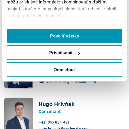
môžu príslušné informácie skombinovať s ďalšími
údajmi, ktoré ste im poskytli alebo ktoré od vás získali,
I'm interested in this office
keď ste používali ich služby.
Povoliť všetko
Contact us
Prispôsobiť
Radovan Mihálek
Head of Office Agency
Odmietnuť
+421 911 758 118
radovan.mihalek@cushwake.com
Hugo Hrivňak
Consultant
+421 910 894 421
hugo.hrivnak@cushwake.com