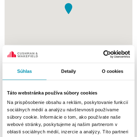
Pension Medeny Hamor is located near the center of
Banska Bystrica, about 10 minutes walk and 3 minutes by
Súhlas
Detaily
O cookies
car. It is easily accessible from the road Banská Bystrica -
Donovaly.
Táto webstránka používa súbory cookies
2
Available size
36 - 180 m
Na prispôsobenie obsahu a reklám, poskytovanie funkcií
2
Monthly rent
sociálnych médií a analýzu návštevnosti používame
from 6.70 €/m
súbory cookie. Informácie o tom, ako používate naše
Parking space
from 30 €/space
webové stránky, poskytujeme aj našim partnerom v
Client pays no commission
oblasti sociálnych médií, inzercie a analýzy. Títo partneri