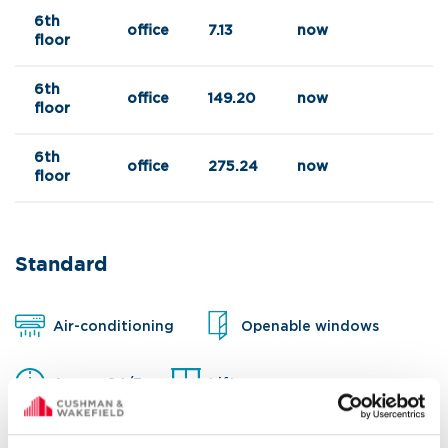
6th
office
7.13
now
floor
6th
office
149.20
now
floor
6th
office
275.24
now
floor
Standard
Air-conditioning
Openable windows
Access 24/7
Lift
Structured cabling
Raised floor