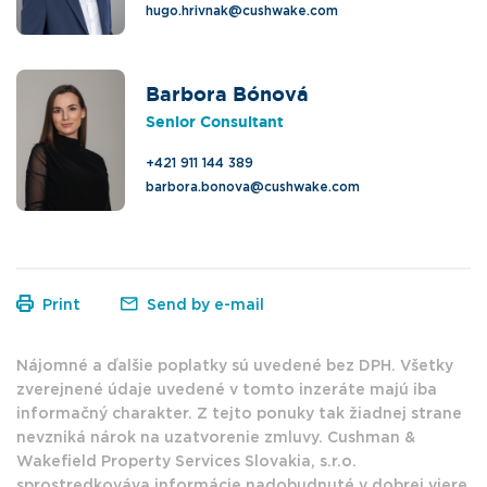
hugo.hrivnak@cushwake.com
Barbora Bónová
Senior Consultant
+421 911 144 389
barbora.bonova@cushwake.com
Print
Send by e-mail
Nájomné a ďalšie poplatky sú uvedené bez DPH. Všetky
zverejnené údaje uvedené v tomto inzeráte majú iba
informačný charakter. Z tejto ponuky tak žiadnej strane
nevzniká nárok na uzatvorenie zmluvy. Cushman &
Wakefield Property Services Slovakia, s.r.o.
sprostredkováva informácie nadobudnuté v dobrej viere