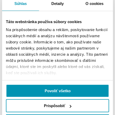
Súhlas
Detaily
O cookies
Services
Táto webstránka používa súbory cookies
Na prispôsobenie obsahu a reklám, poskytovanie funkcií
Bicycle stands
sociálnych médií a analýzu návštevnosti používame
súbory cookie. Informácie o tom, ako používate naše
webové stránky, poskytujeme aj našim partnerom v
Availability of public transport
Parking
oblasti sociálnych médií, inzercie a analýzy. Títo partneri
môžu príslušné informácie skombinovať s ďalšími
Reception
údajmi, ktoré ste im poskytli alebo ktoré od vás získali,
keď ste používali ich služby.
Povoliť všetko
Prispôsobiť